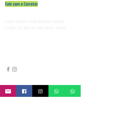
Fale com o Corretor
PARA FALAR COM NOSSA EQUIPE
LIGUE OU ENVIE UM EMAIL PARA:
Contato:
11-94722-0312
Whatsapp
firmatusimoveis@gmail.com
CRECI/SP 168.745-
Avaré/SP
NÃO ACHOU
O QUE QUERIA?
FALE CONOSCO PELO WHATSAPP OU
ENVIE UMA MENSAGEM
ATRAVÉS DO
FORMULÁRIO ABAIXO: