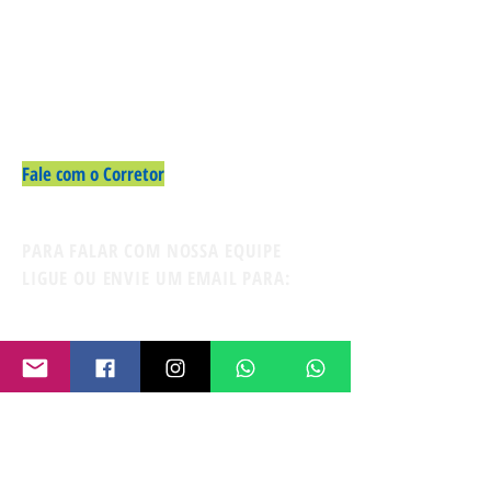
Fale com o Corretor
PARA FALAR COM NOSSA EQUIPE
LIGUE OU ENVIE UM EMAIL PARA:
Contato:
11-94722-0312
Whatsapp
firmatusimoveis@gmail.com
CRECI/SP 168.745-
Avaré/SP