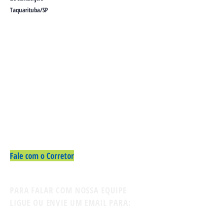
Taquarituba/SP
Fale com o Corretor
PARA FALAR COM NOSSA EQUIPE
LIGUE OU ENVIE UM EMAIL PARA:
Contato: